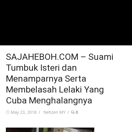
SAJAHEBOH.COM – Suami
Tumbuk Isteri dan
Menamparnya Serta
Membelasah Lelaki Yang
Cuba Menghalangnya
Posted
Author
May 23, 2018
Netizen MY
0
on