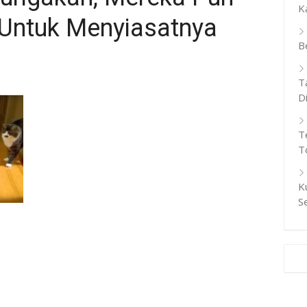
K
Untuk Menyiasatnya
B
T
D
T
T
K
S