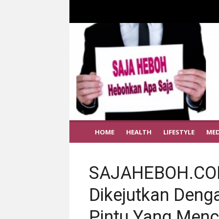
HOME
HEALTH
LIFESTYLE
MED
SAJAHEBOH.COM 
Dikejutkan Deng
Pintu Yang Menc