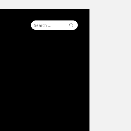
Search
Search
for: