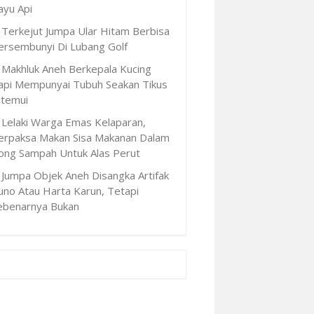
ayu Api
Terkejut Jumpa Ular Hitam Berbisa
ersembunyi Di Lubang Golf
Makhluk Aneh Berkepala Kucing
api Mempunyai Tubuh Seakan Tikus
itemui
Lelaki Warga Emas Kelaparan,
erpaksa Makan Sisa Makanan Dalam
ong Sampah Untuk Alas Perut
Jumpa Objek Aneh Disangka Artifak
uno Atau Harta Karun, Tetapi
ebenarnya Bukan