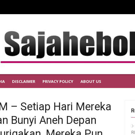
IA
DISCLAIMER
PRIVACY POLICY
ABOUT US
– Setiap Hari Mereka
R
an Bunyi Aneh Depan
urigakan, Mereka Pun
R