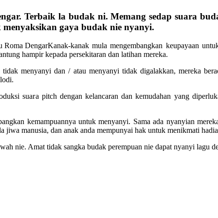
ngar. Terbaik la budak ni. Memang sedap suara budak
uk menyaksikan gaya budak nie nyanyi.
Kanak-kanak mula mengembangkan keupayaan untuk m
tung hampir kepada persekitaran dan latihan mereka.
g tidak menyanyi dan / atau menyanyi tidak digalakkan, mereka be
lodi.
oduksi suara pitch dengan kelancaran dan kemudahan yang diperluka
gkan kemampuannya untuk menyanyi. Sama ada nyanyian mereka bol
da jiwa manusia, dan anak anda mempunyai hak untuk menikmati hadia
awah nie. Amat tidak sangka budak perempuan nie dapat nyanyi lagu d