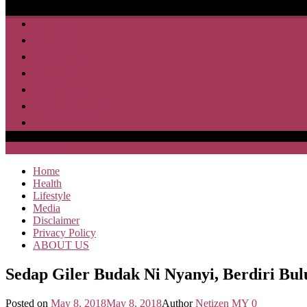
Home
Health
Lifestyle
Media
Disclaimer
Privacy Policy
ABOUT US
SAJA HEBOH
Home
Health
Lifestyle
Media
Disclaimer
Privacy Policy
ABOUT US
Sedap Giler Budak Ni Nyanyi, Berdiri Bu
Posted on
May 8, 2018
May 8, 2018
Author
Netizen MY
0