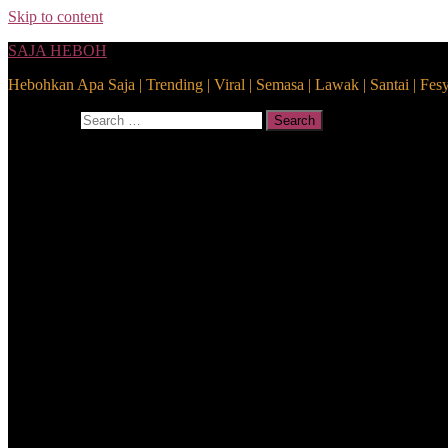
Skip to content
SAJA HEBOH
Hebohkan Apa Saja | Trending | Viral | Semasa | Lawak | Santai | Fes
Search for:
Search