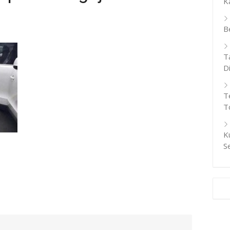
K
B
T
D
T
T
K
S