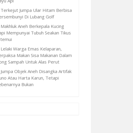
ayu Api
Terkejut Jumpa Ular Hitam Berbisa
ersembunyi Di Lubang Golf
Makhluk Aneh Berkepala Kucing
api Mempunyai Tubuh Seakan Tikus
itemui
Lelaki Warga Emas Kelaparan,
erpaksa Makan Sisa Makanan Dalam
ong Sampah Untuk Alas Perut
Jumpa Objek Aneh Disangka Artifak
uno Atau Harta Karun, Tetapi
ebenarnya Bukan