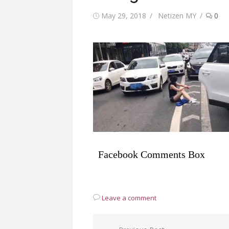
Posted
Author
May 29, 2018
Netizen MY
0
on
Facebook Comments Box
Leave a comment