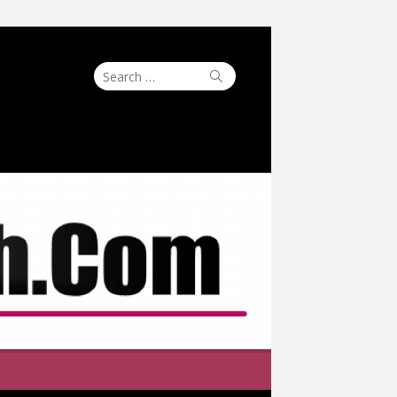
Search
Search
for: