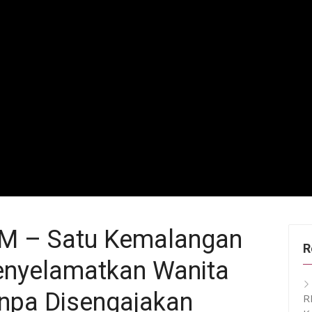
 – Satu Kemalangan
R
enyelamatkan Wanita
npa Disengajakan
R