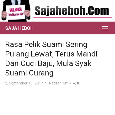
Skip
to
content
SAJA HEBOH
Rasa Pelik Suami Sering
Pulang Lewat, Terus Mandi
Dan Cuci Baju, Mula Syak
Suami Curang
Posted
Author
September 18, 2017
Netizen MY
0
on