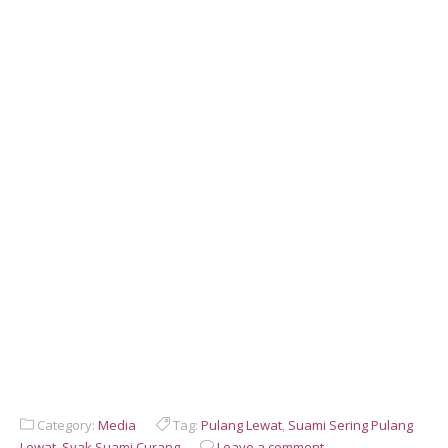
Category:
Media
Tag:
Pulang Lewat
,
Suami Sering Pulang
Lewat
,
Syak Suami Curang
Leave a comment