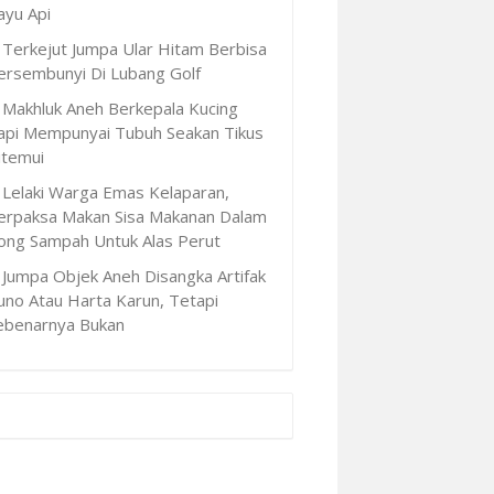
ayu Api
Terkejut Jumpa Ular Hitam Berbisa
ersembunyi Di Lubang Golf
Makhluk Aneh Berkepala Kucing
api Mempunyai Tubuh Seakan Tikus
itemui
Lelaki Warga Emas Kelaparan,
erpaksa Makan Sisa Makanan Dalam
ong Sampah Untuk Alas Perut
Jumpa Objek Aneh Disangka Artifak
uno Atau Harta Karun, Tetapi
ebenarnya Bukan