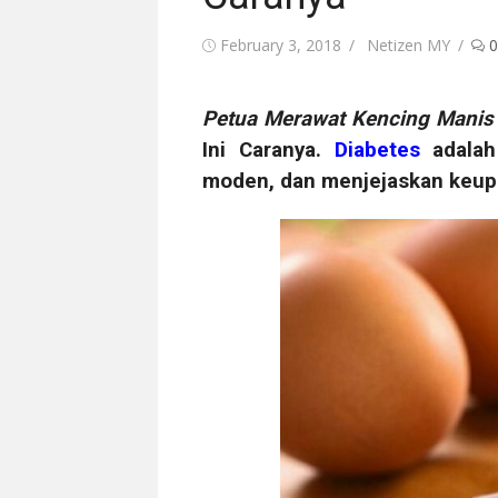
Posted
Author
February 3, 2018
Netizen MY
0
on
Petua Merawat Kencing Manis
Ini Caranya.
Diabetes
adalah 
moden, dan menjejaskan keup