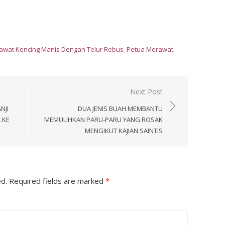
awat Kencing Manis Dengan Telur Rebus
,
Petua Merawat
Next Post
NJI
DUA JENIS BUAH MEMBANTU
 KE
MEMULIHKAN PARU-PARU YANG ROSAK
MENGIKUT KAJIAN SAINTIS
ed.
Required fields are marked
*