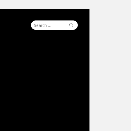
Search
Search
for: