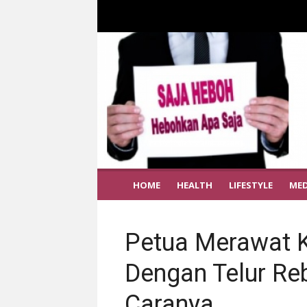
HOME
HEALTH
LIFESTYLE
MED
Petua Merawat 
Dengan Telur Reb
Caranya