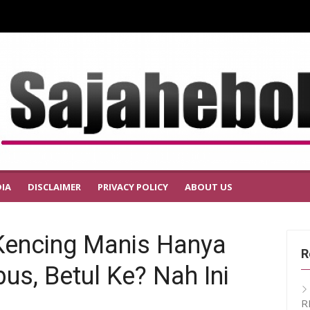
IA
DISCLAIMER
PRIVACY POLICY
ABOUT US
Kencing Manis Hanya
R
us, Betul Ke? Nah Ini
R