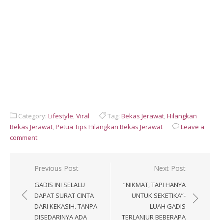
Category:
Lifestyle
,
Viral
Tag:
Bekas Jerawat
,
Hilangkan
Bekas Jerawat
,
Petua Tips Hilangkan Bekas Jerawat
Leave a
comment
Post
Previous Post
Next Post
navigation
GADIS INI SELALU
“NIKMAT, TAPI HANYA
DAPAT SURAT CINTA
UNTUK SEKETIKA”-
DARI KEKASIH. TANPA
LUAH GADIS
DISEDARINYA ADA
TERLANJUR BEBERAPA