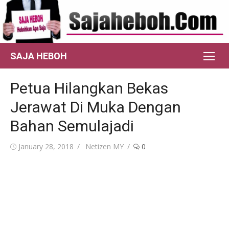
Skip
to
content
SAJA HEBOH
Petua Hilangkan Bekas
Jerawat Di Muka Dengan
Bahan Semulajadi
Posted
Author
January 28, 2018
Netizen MY
0
on