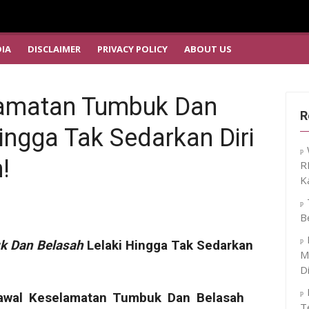
IA
DISCLAIMER
PRIVACY POLICY
ABOUT US
amatan Tumbuk Dan
R
ingga Tak Sedarkan Diri
!
R
K
B
k Dan Belasah
Lelaki Hingga Tak Sedarkan
M
D
T