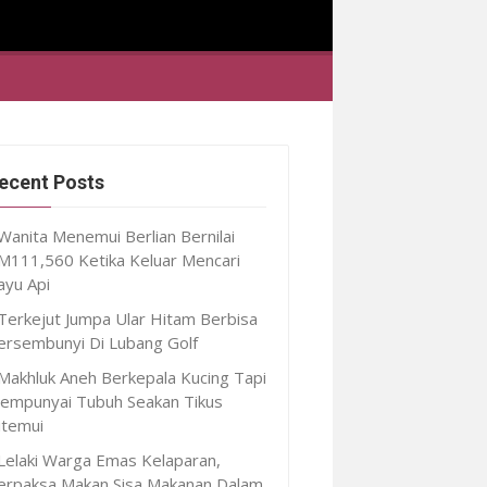
ecent Posts
Wanita Menemui Berlian Bernilai
M111,560 Ketika Keluar Mencari
ayu Api
Terkejut Jumpa Ular Hitam Berbisa
ersembunyi Di Lubang Golf
Makhluk Aneh Berkepala Kucing Tapi
empunyai Tubuh Seakan Tikus
itemui
Lelaki Warga Emas Kelaparan,
erpaksa Makan Sisa Makanan Dalam