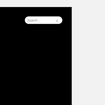
Search
Search
for: