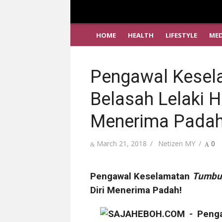
HOME
HEALTH
LIFESTYLE
MED
Pengawal Kesel
Belasah Lelaki H
Menerima Padah
Posted
Author
March 21, 2018
Netizen MY
0
on
Pengawal Keselamatan
Tumbu
Diri Menerima Padah!