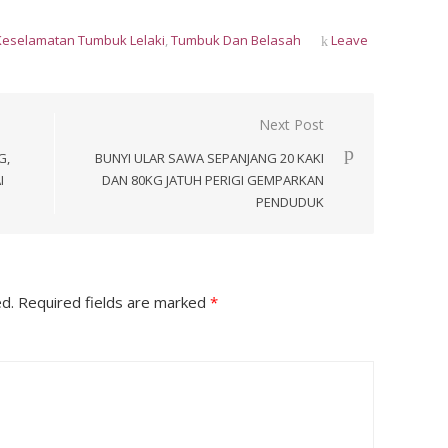
eselamatan Tumbuk Lelaki
,
Tumbuk Dan Belasah
Leave
Next Post
G,
BUNYI ULAR SAWA SEPANJANG 20 KAKI
I
DAN 80KG JATUH PERIGI GEMPARKAN
PENDUDUK
ed.
Required fields are marked
*