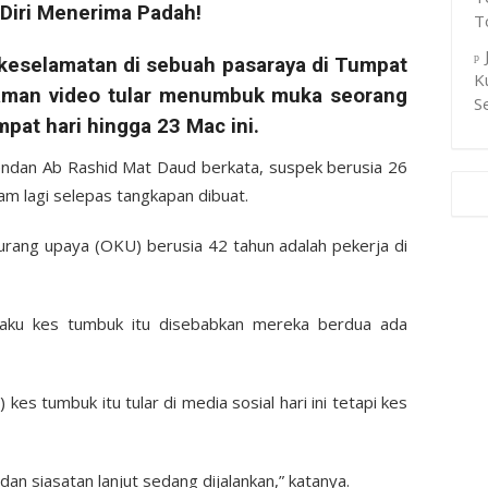
T
eselamatan di sebuah pasaraya di Tumpat
K
akaman video tular menumbuk muka seorang
S
pat hari hingga 23 Mac ini.
endan Ab Rashid Mat Daud berkata, suspek berusia 26
am lagi selepas tangkapan dibuat.
rang upaya (OKU) berusia 42 tahun adalah pekerja di
laku kes tumbuk itu disebabkan mereka berdua ada
kes tumbuk itu tular di media sosial hari ini tetapi kes
dan siasatan lanjut sedang dijalankan,” katanya.