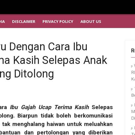
IA
DISCLAIMER
PRIVACY POLICY
ABOUT US
u Dengan Cara Ibu
R
ma Kasih Selepas Anak
ng Ditolong
R
K
B
Cara
Ibu Gajah Ucap Terima Kasih
Selepas
M
long. Biarpun tidak boleh berkomunikasi
D
tu tak menghalang haiwan untuk meluahkan
bantuan dan pertolongan yang diberikan
T