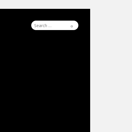
Search
Search
for: