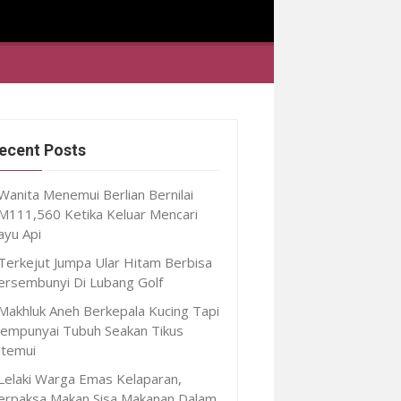
ecent Posts
Wanita Menemui Berlian Bernilai
M111,560 Ketika Keluar Mencari
ayu Api
Terkejut Jumpa Ular Hitam Berbisa
ersembunyi Di Lubang Golf
Makhluk Aneh Berkepala Kucing Tapi
empunyai Tubuh Seakan Tikus
itemui
Lelaki Warga Emas Kelaparan,
erpaksa Makan Sisa Makanan Dalam