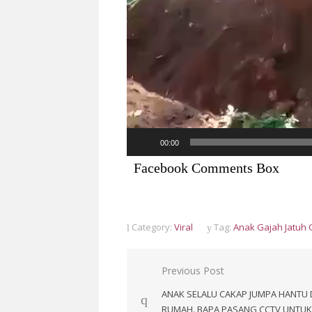
00:00
Facebook Comments Box
Category:
Viral
Tag:
Anak Gajah Jatuh
Post
Previous Post
navigation
ANAK SELALU CAKAP JUMPA HANTU 
RUMAH. BAPA PASANG CCTV UNTUK