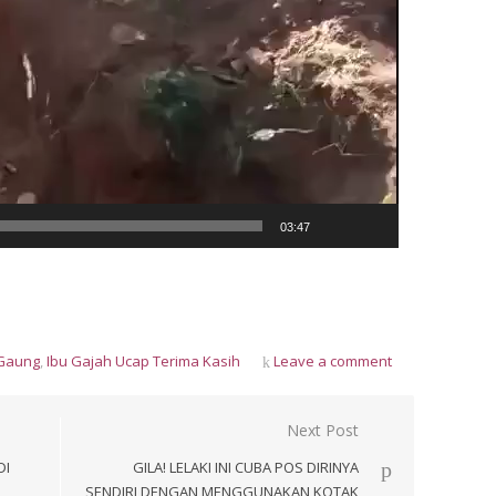
03:47
 Gaung
,
Ibu Gajah Ucap Terima Kasih
Leave a comment
Next Post
DI
GILA! LELAKI INI CUBA POS DIRINYA
SENDIRI DENGAN MENGGUNAKAN KOTAK