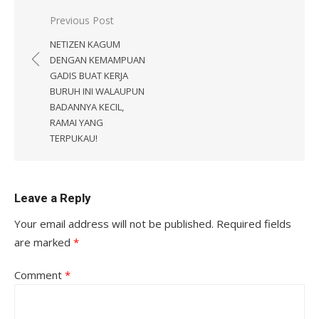
Post
Previous Post
navigation
NETIZEN KAGUM
DENGAN KEMAMPUAN
GADIS BUAT KERJA
BURUH INI WALAUPUN
BADANNYA KECIL,
RAMAI YANG
TERPUKAU!
Leave a Reply
Your email address will not be published.
Required fields
are marked
*
Comment
*