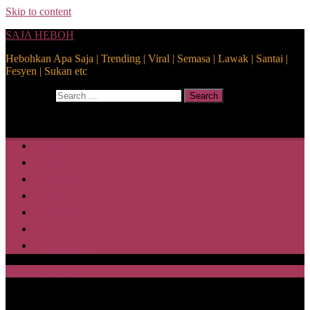
Skip to content
SAJA HEBOH
Hebohkan Apa Saja | Trending | Viral | Semasa | Lawak | Santai |
Fesyen | Sukan etc
Search for:
Search
Home
Health
Lifestyle
Media
Disclaimer
Privacy Policy
ABOUT US
SAJA HEBOH