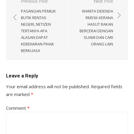
Post
Previous Post
Next Post
navigation
PASANGAN PEMILIK
WANITA DIDENDA
BUTIK RENTAS
RM55K KERANA
NEGERI, NETIZEN
HASUT RAKAN
TERTANYA APA
BERCERAI DENGAN
ALASAN DAPAT
SUAMI DAN CARI
KEBENARAN PIHAK
ORANG LAIN
BERKUASA
Leave a Reply
Your email address will not be published.
Required fields
are marked
*
Comment
*