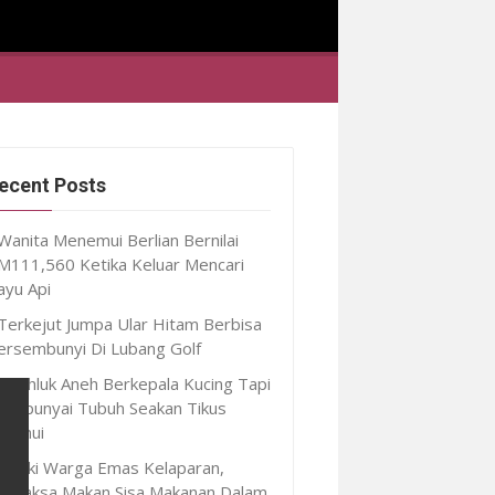
ecent Posts
Wanita Menemui Berlian Bernilai
M111,560 Ketika Keluar Mencari
ayu Api
Terkejut Jumpa Ular Hitam Berbisa
ersembunyi Di Lubang Golf
Makhluk Aneh Berkepala Kucing Tapi
empunyai Tubuh Seakan Tikus
itemui
Lelaki Warga Emas Kelaparan,
erpaksa Makan Sisa Makanan Dalam