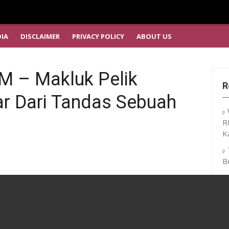
IA
DISCLAIMER
PRIVACY POLICY
ABOUT US
 – Makluk Pelik
R
r Dari Tandas Sebuah
R
K
B
M
D
T