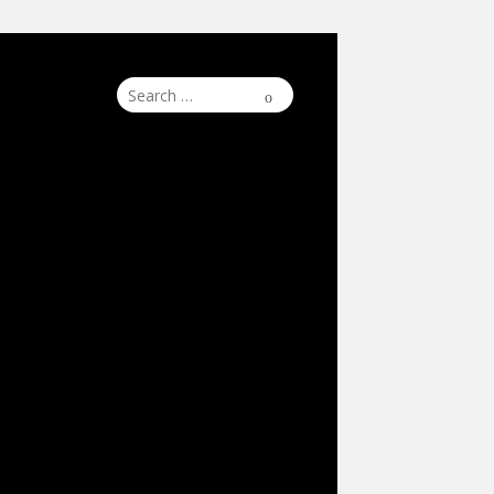
Search
Search
for: