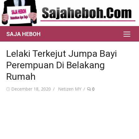
Skip
to
content
SAJA HEBOH
Lelaki Terkejut Jumpa Bayi
Perempuan Di Belakang
Rumah
Posted
Author
December 18, 2020
Netizen MY
0
on