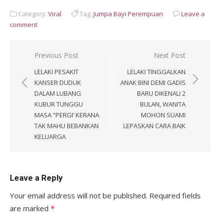
Category:
Viral
Tag:
Jumpa Bayi Perempuan
Leave a
comment
Post
Previous Post
Next Post
navigation
LELAKI PESAKIT
LELAKI TINGGALKAN
KANSER DUDUK
ANAK BINI DEMI GADIS
DALAM LUBANG
BARU DIKENALI 2
KUBUR TUNGGU
BULAN, WANITA
MASA “PERGI’ KERANA
MOHON SUAMI
TAK MAHU BEBANKAN
LEPASKAN CARA BAIK
KELUARGA
Leave a Reply
Your email address will not be published.
Required fields
are marked
*