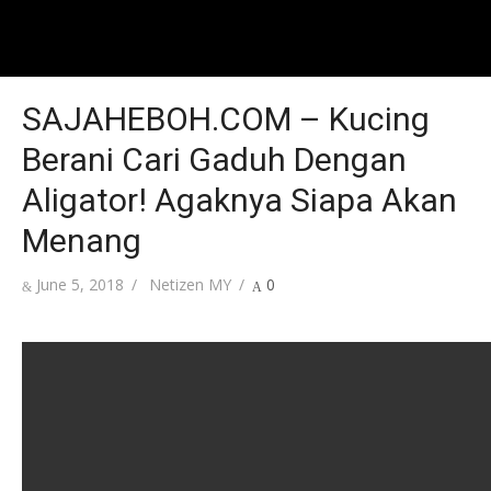
SAJAHEBOH.COM – Kucing
Berani Cari Gaduh Dengan
Aligator! Agaknya Siapa Akan
Menang
Posted
Author
June 5, 2018
Netizen MY
0
on