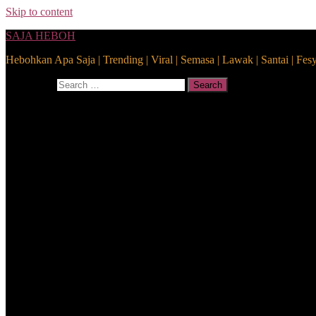
Skip to content
SAJA HEBOH
Hebohkan Apa Saja | Trending | Viral | Semasa | Lawak | Santai | Fes
Search for:
Search