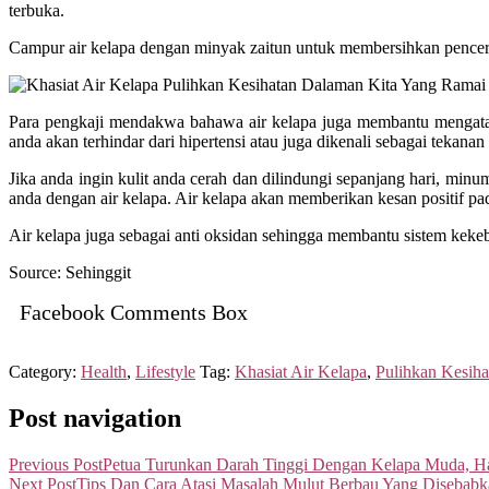
terbuka.
Campur air kelapa dengan minyak zaitun untuk membersihkan pencer
Para pengkaji mendakwa bahawa air kelapa juga membantu mengatas
anda akan terhindar dari hipertensi atau juga dikenali sebagai tekanan 
Jika anda ingin kulit anda cerah dan dilindungi sepanjang hari, minu
anda dengan air kelapa. Air kelapa akan memberikan kesan positif pad
Air kelapa juga sebagai anti oksidan sehingga membantu sistem kekeb
Source: Sehinggit
Facebook Comments Box
Category:
Health
,
Lifestyle
Tag:
Khasiat Air Kelapa
,
Pulihkan Kesih
Post navigation
Previous Post
Petua Turunkan Darah Tinggi Dengan Kelapa Muda, Ha
Next Post
Tips Dan Cara Atasi Masalah Mulut Berbau Yang Disebab