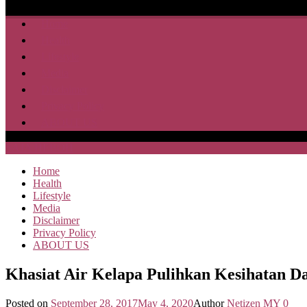
Home
Health
Lifestyle
Media
Disclaimer
Privacy Policy
ABOUT US
SAJA HEBOH
Home
Health
Lifestyle
Media
Disclaimer
Privacy Policy
ABOUT US
Khasiat Air Kelapa Pulihkan Kesihatan 
Posted on
September 28, 2017
May 4, 2020
Author
Netizen MY
0