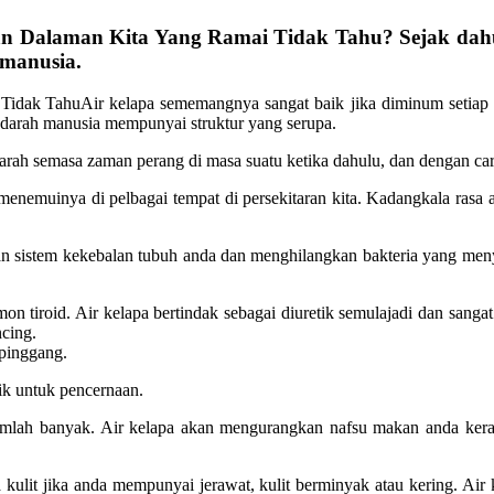
n Dalaman Kita Yang Ramai Tidak Tahu? Sejak dahul
 manusia.
Air kelapa sememangnya sangat baik jika diminum setiap h
an darah manusia mempunyai struktur yang serupa.
darah semasa zaman perang di masa suatu ketika dahulu, dan dengan ca
menemuinya di pelbagai tempat di persekitaran kita. Kadangkala rasa ai
an sistem kekebalan tubuh anda dan menghilangkan bakteria yang menye
mon tiroid. Air kelapa bertindak sebagai diuretik semulajadi dan san
cing.
pinggang.
ik untuk pencernaan.
mlah banyak. Air kelapa akan mengurangkan nafsu makan anda kera
kulit jika anda mempunyai jerawat, kulit berminyak atau kering. Air k