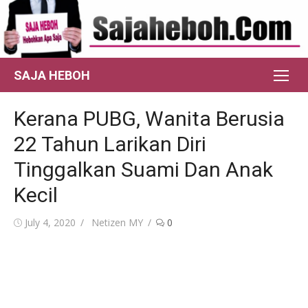
Skip
to
content
SAJA HEBOH
Kerana PUBG, Wanita Berusia
22 Tahun Larikan Diri
Tinggalkan Suami Dan Anak
Kecil
Posted
Author
July 4, 2020
Netizen MY
0
on