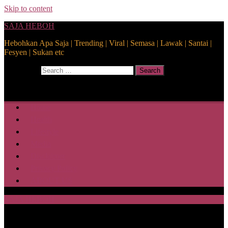
Skip to content
SAJA HEBOH
Hebohkan Apa Saja | Trending | Viral | Semasa | Lawak | Santai |
Fesyen | Sukan etc
Search for:
Search
Home
Health
Lifestyle
Media
Disclaimer
Privacy Policy
ABOUT US
SAJA HEBOH