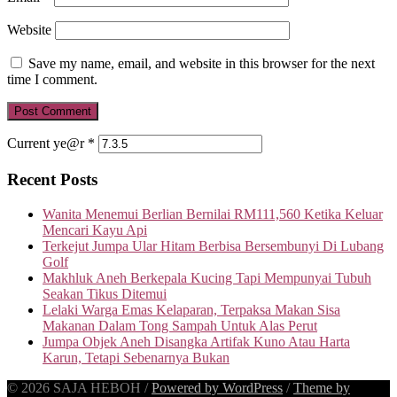
Website
Save my name, email, and website in this browser for the next
time I comment.
Current ye@r
*
Recent Posts
Wanita Menemui Berlian Bernilai RM111,560 Ketika Keluar
Mencari Kayu Api
Terkejut Jumpa Ular Hitam Berbisa Bersembunyi Di Lubang
Golf
Makhluk Aneh Berkepala Kucing Tapi Mempunyai Tubuh
Seakan Tikus Ditemui
Lelaki Warga Emas Kelaparan, Terpaksa Makan Sisa
Makanan Dalam Tong Sampah Untuk Alas Perut
Jumpa Objek Aneh Disangka Artifak Kuno Atau Harta
Karun, Tetapi Sebenarnya Bukan
© 2026 SAJA HEBOH
/
Powered by WordPress
/
Theme by