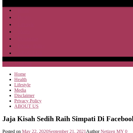
Home
Health
Lifestyle
Media
Disclaimer
Privacy Policy
ABOUT US
SAJA HEBOH
Home
Health
Lifestyle
Media
Disclaimer
Privacy Policy
ABOUT US
Jaja Kisah Sedih Raih Simpati Di Faceboo
Posted on
May 22, 2020
September 21, 2021
Author
Netizen MY
0