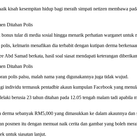
 kisah kesempitan hidup bagi meraih simpati netizen membawa padah
bonus tular di media sosial hingga menarik perhatian warganet untuk 
olis, kelmarin menafikan dia terbabit dengan kutipan derma berkenaa
 Abd Samad berkata, hasil soal siasat mendapati keterangan diberikan
ran polis palsu, malah nama yang digunakannya juga tidak wujud.
agi individu termasuk pentadbir akaun kumpulan Facebook yang menulark
elaki berusia 23 tahun ditahan pada 12.05 tengah malam tadi apabila m
an derma sebanyak RM5,000 yang dimasukkan ke dalam akaunnya dan 
gan posmen itu dengan memuat naik cerita dan gambar yang boleh merai
ek untuk siasatan lanjut.