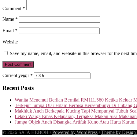
Comment
*
Name
*
Email
*
Website
Save my name, email, and website in this browser for the next ti
Current ye@r
*
Recent Posts
Wanita Menemui Berlian Bernilai RM111,560 Ketika Keluar 
Terkejut Jumpa Ular Hitam Berbisa Bersembunyi Di Lubang G
Makhluk Aneh Berkepala Kucing Tapi Mempunyai Tubuh Seak
Lelaki Warga Emas Kelaparan, Terpaksa Makan Sisa Makanan
Jumpa Objek Aneh Disangka Artifak Kuno Atau Harta Karun,
© 2026 SAJA HEBOH
/
Powered by WordPress
/
Theme by Design