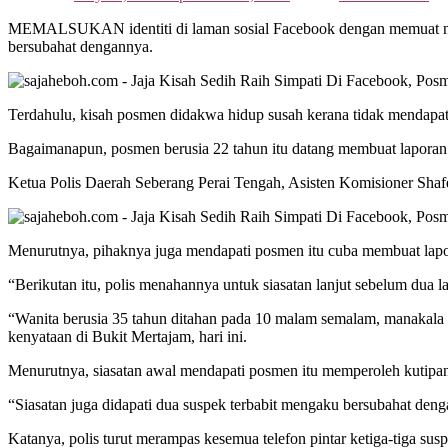
MEMALSUKAN identiti di laman sosial Facebook dengan memuat naik
bersubahat dengannya.
Terdahulu, kisah posmen didakwa hidup susah kerana tidak mendapat 
Bagaimanapun, posmen berusia 22 tahun itu datang membuat laporan p
Ketua Polis Daerah Seberang Perai Tengah, Asisten Komisioner Shafee
Menurutnya, pihaknya juga mendapati posmen itu cuba membuat lapo
“Berikutan itu, polis menahannya untuk siasatan lanjut sebelum dua l
“Wanita berusia 35 tahun ditahan pada 10 malam semalam, manakala l
kenyataan di Bukit Mertajam, hari ini.
Menurutnya, siasatan awal mendapati posmen itu memperoleh kutip
“Siasatan juga didapati dua suspek terbabit mengaku bersubahat den
Katanya, polis turut merampas kesemua telefon pintar ketiga-tiga susp