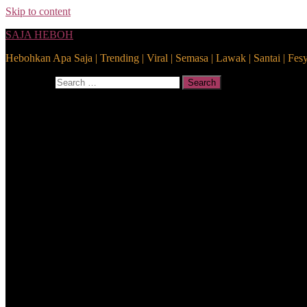
Skip to content
SAJA HEBOH
Hebohkan Apa Saja | Trending | Viral | Semasa | Lawak | Santai | Fes
Search for:
Search