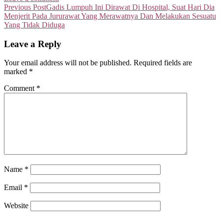
Post
Previous Post
Gadis Lumpuh Ini Dirawat Di Hospital, Suat Hari Dia
Menjerit Pada Jururawat Yang Merawatnya Dan Melakukan Sesuatu
navigation
Yang Tidak Diduga
Leave a Reply
Your email address will not be published.
Required fields are
marked
*
Comment
*
Name
*
Email
*
Website