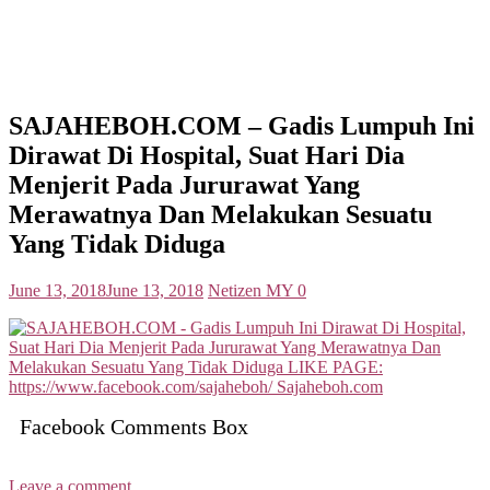
SAJAHEBOH.COM – Gadis Lumpuh Ini
Dirawat Di Hospital, Suat Hari Dia
Menjerit Pada Jururawat Yang
Merawatnya Dan Melakukan Sesuatu
Yang Tidak Diduga
Posted
Author
June 13, 2018
June 13, 2018
Netizen MY
0
on
Facebook Comments Box
Leave a comment