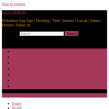
Skip to content
SAJA HEBOH
Hebohkan Apa Saja | Trending | Viral | Semasa | Lawak | Santai |
Fesyen | Sukan etc
Search for:
Search
Home
Health
Lifestyle
Media
Disclaimer
Privacy Policy
ABOUT US
SAJA HEBOH
Home
Health