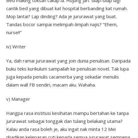
Bed making toksah cakap la. Hujung jari. Silap-silap lagi
cantik bed yang dibuat kat hospital berbanding kat rumah.
Mop lantai? Lap dinding? Ada je jururawat yang buat.
Tandas bocor sampai melimpah-limpah najis? “Ehem,
nurse!!”
iv) Writer
Ya, dah ramai jururawat yang join dunia penulisan. Daripada
buku teks kurikulum sampailah ke penulisan novel. Tak lupa
juga kepada penulis cacamerba yang sekadar menulis
dalam wall FB sendiri, macam aku. Wahaha.
v) Manager
Hangpa rasa institusi kesihatan mampu bertahan ke tanpa
jururawat sebagai tonggak dan tulang belakang utama?
Kalau anda rasa boleh je, aku ingat nak minta 12 Mei
dijadikan kelepasan cuti kepada semua jururawat sempena