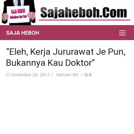
Skip
to
content
SAJA HEBOH
“Eleh, Kerja Jururawat Je Pun,
Bukannya Kau Doktor”
Posted
Author
November 20, 2017
Netizen MY
0
on