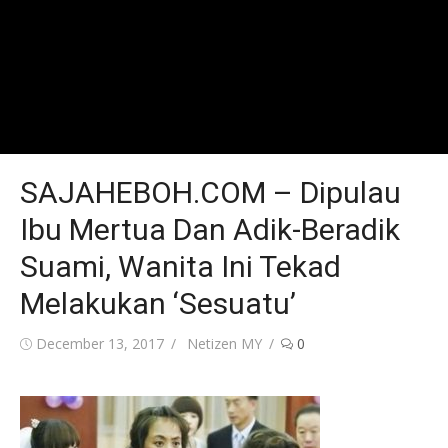
SAJAHEBOH.COM – Dipulau
Ibu Mertua Dan Adik-Beradik
Suami, Wanita Ini Tekad
Melakukan ‘Sesuatu’
Posted
Author
December 13, 2017
Netizen MY
0
on