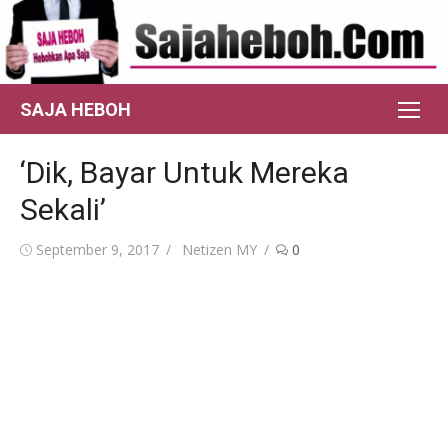
Skip
to
content
SAJA HEBOH
‘Dik, Bayar Untuk Mereka
Sekali’
Posted
Author
September 9, 2017
Netizen MY
0
on