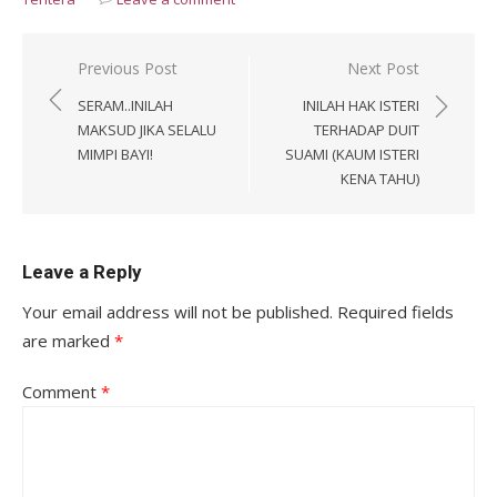
Post
Previous Post
Next Post
navigation
SERAM..INILAH
INILAH HAK ISTERI
MAKSUD JIKA SELALU
TERHADAP DUIT
MIMPI BAYI!
SUAMI (KAUM ISTERI
KENA TAHU)
Leave a Reply
Your email address will not be published.
Required fields
are marked
*
Comment
*