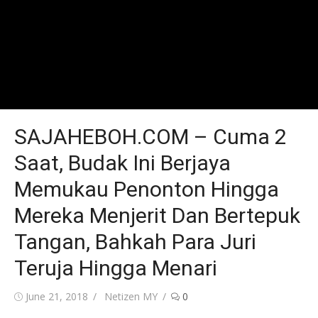
SAJAHEBOH.COM – Cuma 2
Saat, Budak Ini Berjaya
Memukau Penonton Hingga
Mereka Menjerit Dan Bertepuk
Tangan, Bahkah Para Juri
Teruja Hingga Menari
Posted
Author
June 21, 2018
Netizen MY
0
on