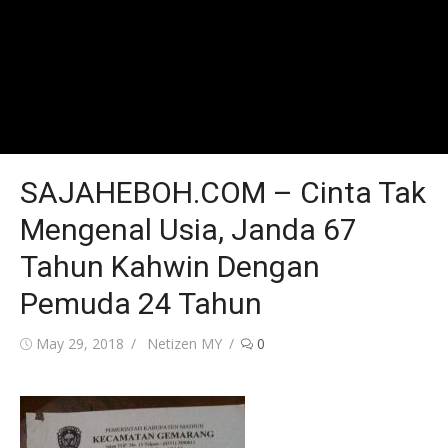
SAJAHEBOH.COM – Cinta Tak
Mengenal Usia, Janda 67
Tahun Kahwin Dengan
Pemuda 24 Tahun
Posted
Author
May 29, 2018
Netizen MY
0
on