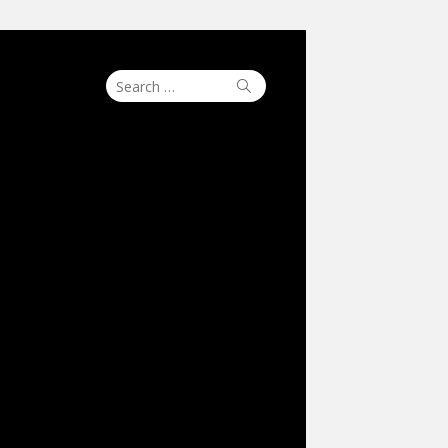
Search
Search
for: