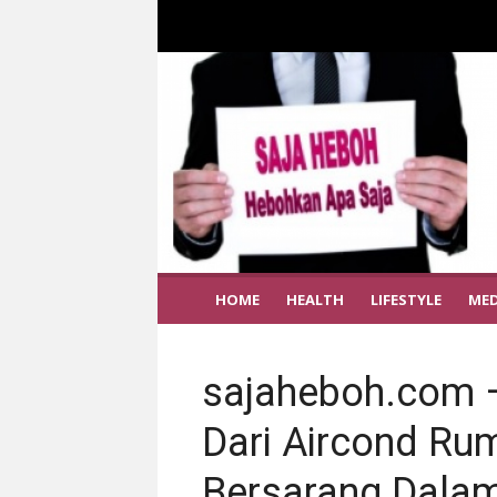
HOME
HEALTH
LIFESTYLE
MED
sajaheboh.com –
Dari Aircond Rum
Bersarang Dala