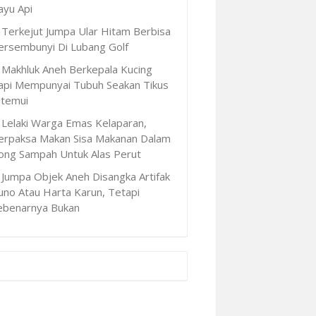
ayu Api
Terkejut Jumpa Ular Hitam Berbisa
ersembunyi Di Lubang Golf
Makhluk Aneh Berkepala Kucing
api Mempunyai Tubuh Seakan Tikus
itemui
Lelaki Warga Emas Kelaparan,
erpaksa Makan Sisa Makanan Dalam
ong Sampah Untuk Alas Perut
Jumpa Objek Aneh Disangka Artifak
uno Atau Harta Karun, Tetapi
ebenarnya Bukan