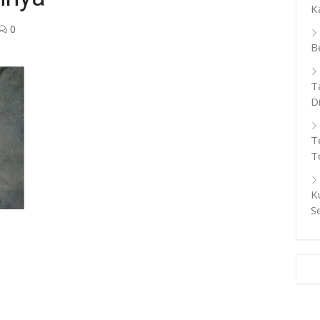
K
0
B
T
D
T
T
K
S