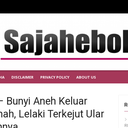
IA
DISCLAIMER
PRIVACY POLICY
ABOUT US
 Bunyi Aneh Keluar
R
ah, Lelaki Terkejut Ular
mnya
R