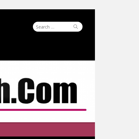
Search
Search
for: