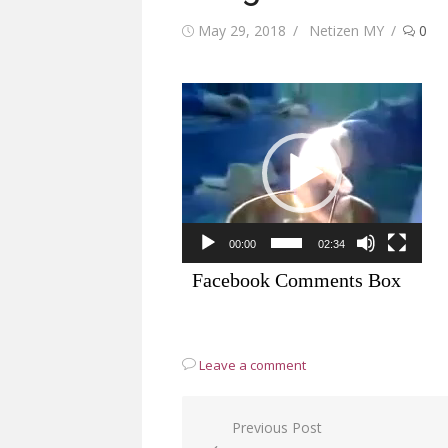
Posted
Author
May 29, 2018
Netizen MY
0
on
Video
Player
00:00
02:34
Facebook Comments Box
Leave a comment
Post
Previous Post