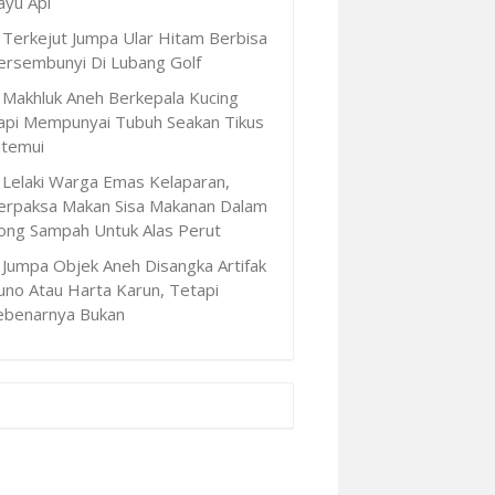
ayu Api
Terkejut Jumpa Ular Hitam Berbisa
ersembunyi Di Lubang Golf
Makhluk Aneh Berkepala Kucing
api Mempunyai Tubuh Seakan Tikus
itemui
Lelaki Warga Emas Kelaparan,
erpaksa Makan Sisa Makanan Dalam
ong Sampah Untuk Alas Perut
Jumpa Objek Aneh Disangka Artifak
uno Atau Harta Karun, Tetapi
ebenarnya Bukan