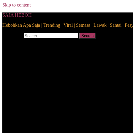
Skip to content
SAJA HEBOH
Hebohkan Apa Saja | Trending | Viral | Semasa | Lawak | Santai | Fes
Search for:
Search