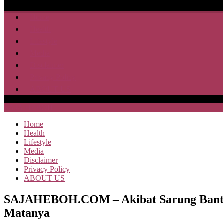
Home
Health
Lifestyle
Media
Disclaimer
Privacy Policy
ABOUT US
SAJA HEBOH
Home
Health
Lifestyle
Media
Disclaimer
Privacy Policy
ABOUT US
SAJAHEBOH.COM – Akibat Sarung Bantal 
Matanya