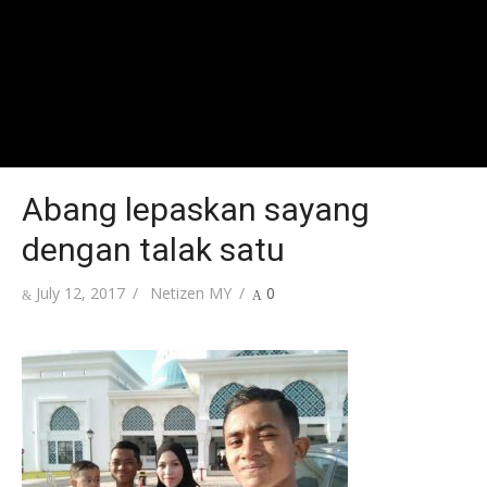
Abang lepaskan sayang
dengan talak satu
Posted
Author
July 12, 2017
Netizen MY
0
on