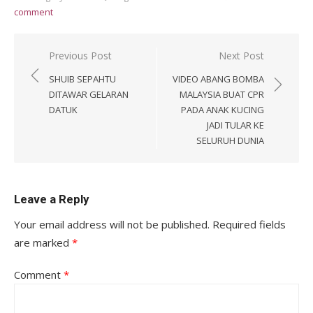
comment
Post
Previous Post
Next Post
navigation
SHUIB SEPAHTU
VIDEO ABANG BOMBA
DITAWAR GELARAN
MALAYSIA BUAT CPR
DATUK
PADA ANAK KUCING
JADI TULAR KE
SELURUH DUNIA
Leave a Reply
Your email address will not be published.
Required fields
are marked
*
Comment
*