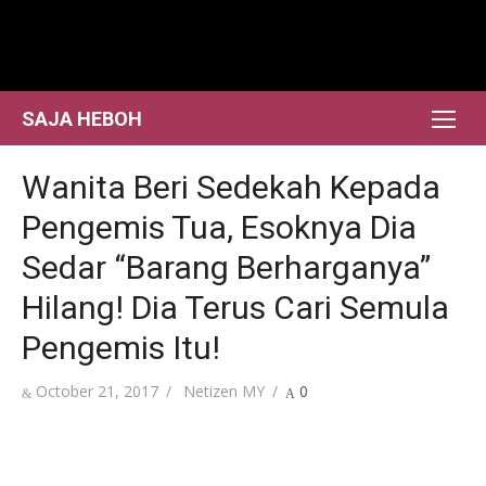
Skip
to
content
SAJA HEBOH
Wanita Beri Sedekah Kepada
Pengemis Tua, Esoknya Dia
Sedar “Barang Berharganya”
Hilang! Dia Terus Cari Semula
Pengemis Itu!
Posted
Author
October 21, 2017
Netizen MY
0
on