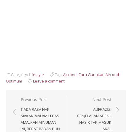
Category:
Lifestyle
Tag:
Aircond
,
Cara Gunakan Aircond
Optimum
Leave a comment
Post
Previous Post
Next Post
navigation
TIADA RASA NAK
ALIFF AZIZ:
MAKAN MALAM LEPAS
PENJELASAN AFIFAH
AMALKAN MINUMAN
NASIR TAK MASUK
INI, BERAT BADAN PUN
AKAL