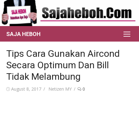
Skip
to
content
SAJA HEBOH
Tips Cara Gunakan Aircond
Secara Optimum Dan Bill
Tidak Melambung
Posted
Author
August 8, 2017
Netizen MY
0
on