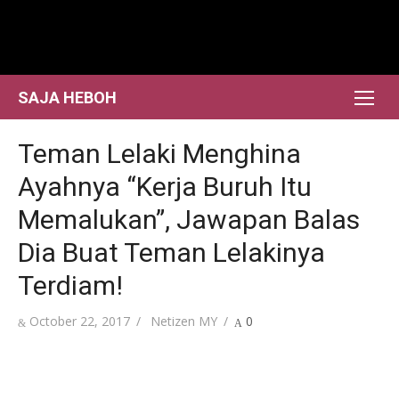
Skip
to
content
SAJA HEBOH
Teman Lelaki Menghina
Ayahnya “Kerja Buruh Itu
Memalukan”, Jawapan Balas
Dia Buat Teman Lelakinya
Terdiam!
Posted
Author
October 22, 2017
Netizen MY
0
on