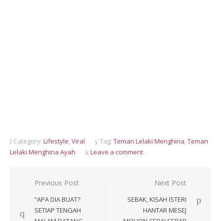
Category:
Lifestyle
,
Viral
Tag:
Teman Lelaki Menghina
,
Teman
Lelaki Menghina Ayah
Leave a comment
Post
Previous Post
Next Post
navigation
“APA DIA BUAT?
SEBAK, KISAH ISTERI
SETIAP TENGAH
HANTAR MESEJ
MALAM DATANG
MOHON CERAI SEBAB