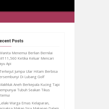
ecent Posts
Wanita Menemui Berlian Bernilai
M111,560 Ketika Keluar Mencari
ayu Api
Terkejut Jumpa Ular Hitam Berbisa
ersembunyi Di Lubang Golf
Makhluk Aneh Berkepala Kucing Tapi
empunyai Tubuh Seakan Tikus
itemui
Lelaki Warga Emas Kelaparan,
erpaksa Makan Sisa Makanan Dalam