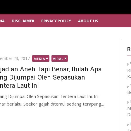
IA
DISCLAIMER
PRIVACY POLICY
ABOUT US
R
ted
ember 23, 2017
MEDIA
VIRAL
jadian Aneh Tapi Benar, Itulah Apa
R
ng Dijumpai Oleh Sepasukan
K
ntera Laut Ini
B
ang Dijumpai Oleh Sepasukan Tentera Laut Ini. Ini
r berlaku. Seekor gajah ditemui sedang terapung...
M
D
T