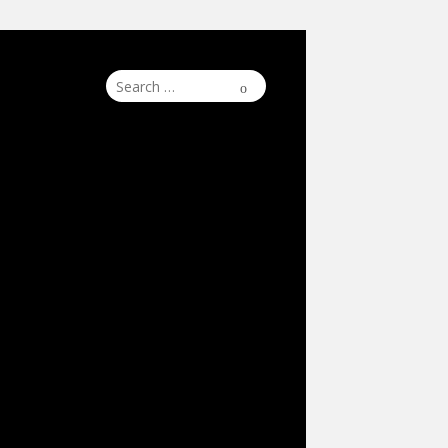
Search
Search
for: