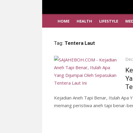
HOME
HEALTH
LIFESTYLE
MED
Tag:
Tentera Laut
Pos
Dec
on
Ke
Ya
Te
Kejadian Aneh Tapi Benar, Itulah Apa Y
memang peristiwa aneh tapi benar-bena