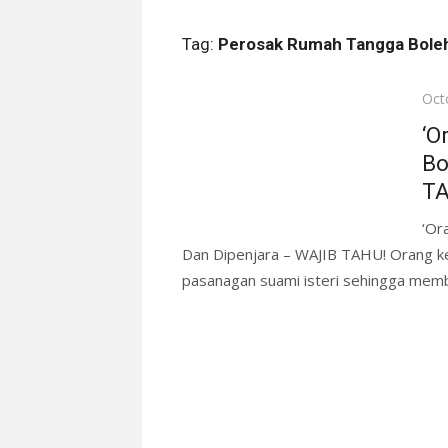
Tag:
Perosak Rumah Tangga Bole
Pos
Oct
on
‘O
Bo
TA
‘Or
Dan Dipenjara – WAJIB TAHU! Orang 
pasanagan suami isteri sehingga memb