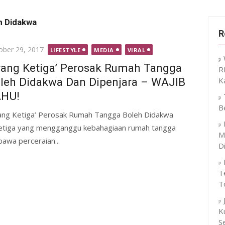
h Didakwa
R
ted
ober 29, 2017
LIFESTYLE
MEDIA
VIRAL
rang Ketiga’ Perosak Rumah Tangga
R
leh Didakwa Dan Dipenjara – WAJIB
K
HU!
B
ang Ketiga’ Perosak Rumah Tangga Boleh Didakwa
ketiga yang mengganggu kebahagiaan rumah tangga
M
awa perceraian...
D
T
T
K
S