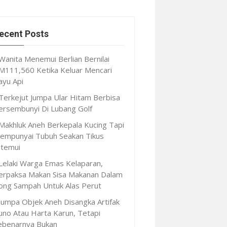
ecent Posts
Wanita Menemui Berlian Bernilai
M111,560 Ketika Keluar Mencari
ayu Api
Terkejut Jumpa Ular Hitam Berbisa
ersembunyi Di Lubang Golf
Makhluk Aneh Berkepala Kucing Tapi
empunyai Tubuh Seakan Tikus
itemui
Lelaki Warga Emas Kelaparan,
erpaksa Makan Sisa Makanan Dalam
ong Sampah Untuk Alas Perut
Jumpa Objek Aneh Disangka Artifak
uno Atau Harta Karun, Tetapi
ebenarnya Bukan