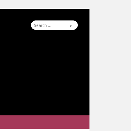
Search
Search
for: