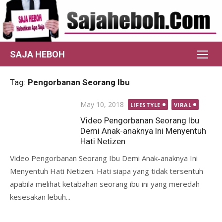
Skip
to
content
SAJA HEBOH
Tag:
Pengorbanan Seorang Ibu
Posted
May 10, 2018
LIFESTYLE
VIRAL
on
Video Pengorbanan Seorang Ibu
Demi Anak-anaknya Ini Menyentuh
Hati Netizen
Video Pengorbanan Seorang Ibu Demi Anak-anaknya Ini
Menyentuh Hati Netizen. Hati siapa yang tidak tersentuh
apabila melihat ketabahan seorang ibu ini yang meredah
kesesakan lebuh...