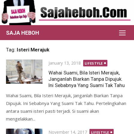
Skip
to
content
SAJA HEBOH
Tag:
Isteri Merajuk
Posted
January 13, 2018
LIFESTYLE
on
Wahai Suami, Bila Isteri Merajuk,
Janganlah Biarkan Tanpa Dipujuk.
Ini Sebabnya Yang Suami Tak Tahu
Wahai Suami, Bila Isteri Merajuk, Janganlah Biarkan Tanpa
Dipujuk. Ini Sebabnya Yang Suami Tak Tahu. Pertelingkahan
antara suami isteri pasti terjadi. Si suami akan
mengelakkan...
Posted
November 14, 2017
LIFESTYLE