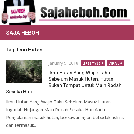
Skip
to
content
SAJA HEBOH
Tag:
Ilmu Hutan
Posted
January 9, 2018
LIFESTYLE
VIRAL
on
Ilmu Hutan Yang Wajib Tahu
Sebelum Masuk Hutan. Hutan
Bukan Tempat Untuk Main Redah
Sesuka Hati
Ilmu Hutan Yang Wajib Tahu Sebelum Masuk Hutan.
Ingatlah HuJangan Main Redah Sesuka Hati Anda.
Pengalaman masuk hutan, berkawan ngan bebudak asli ni,
dan termasuk...