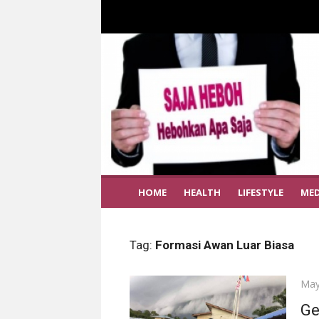
HOME
HEALTH
LIFESTYLE
MED
Tag:
Formasi Awan Luar Biasa
Pos
May
on
Ge