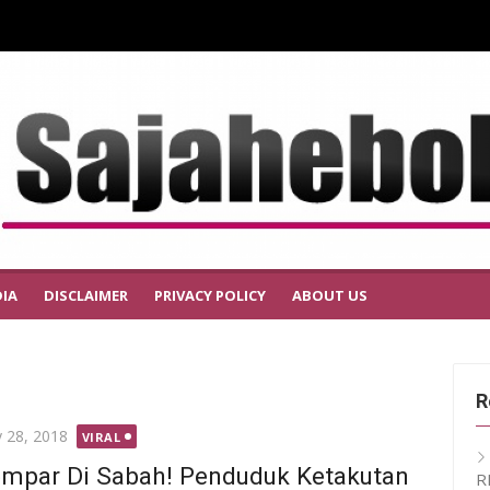
IA
DISCLAIMER
PRIVACY POLICY
ABOUT US
R
ted
 28, 2018
VIRAL
mpar Di Sabah! Penduduk Ketakutan
R