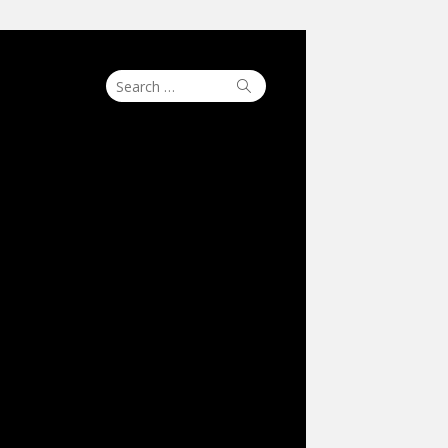
Search
Search
for: