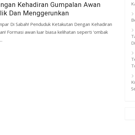
ngan Kehadiran Gumpalan Awan
K
lik Dan Menggerunkan
B
par Di Sabah! Penduduk Ketakutan Dengan Kehadiran
! Formasi awan luar biasa kelihatan seperti ‘ombak
T
..
D
T
T
K
S