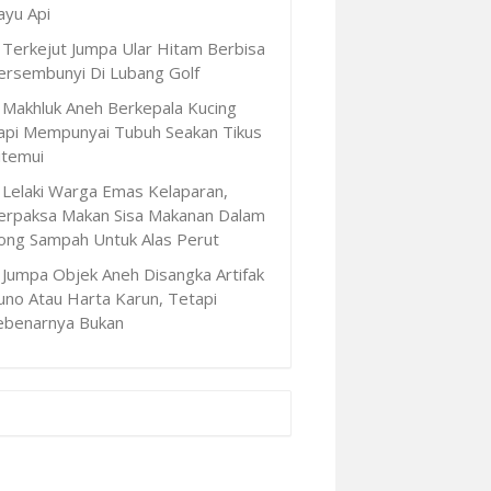
ayu Api
Terkejut Jumpa Ular Hitam Berbisa
ersembunyi Di Lubang Golf
Makhluk Aneh Berkepala Kucing
api Mempunyai Tubuh Seakan Tikus
itemui
Lelaki Warga Emas Kelaparan,
erpaksa Makan Sisa Makanan Dalam
ong Sampah Untuk Alas Perut
Jumpa Objek Aneh Disangka Artifak
uno Atau Harta Karun, Tetapi
ebenarnya Bukan