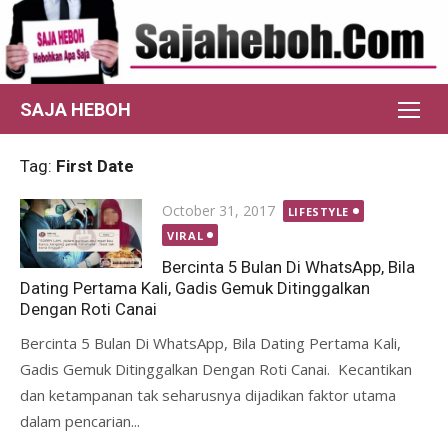
Skip
to
content
SAJA HEBOH
Tag:
First Date
Posted
October 31, 2017
LIFESTYLE
on
VIRAL
Bercinta 5 Bulan Di WhatsApp, Bila
Dating Pertama Kali, Gadis Gemuk Ditinggalkan
Dengan Roti Canai
Bercinta 5 Bulan Di WhatsApp, Bila Dating Pertama Kali,
Gadis Gemuk Ditinggalkan Dengan Roti Canai. Kecantikan
dan ketampanan tak seharusnya dijadikan faktor utama
dalam pencarian...