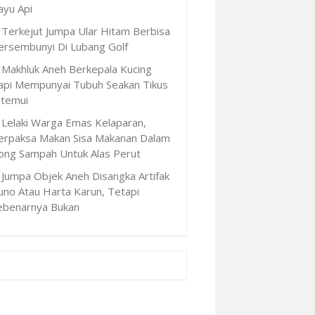
ayu Api
Terkejut Jumpa Ular Hitam Berbisa
ersembunyi Di Lubang Golf
Makhluk Aneh Berkepala Kucing
api Mempunyai Tubuh Seakan Tikus
itemui
Lelaki Warga Emas Kelaparan,
erpaksa Makan Sisa Makanan Dalam
ong Sampah Untuk Alas Perut
Jumpa Objek Aneh Disangka Artifak
uno Atau Harta Karun, Tetapi
ebenarnya Bukan