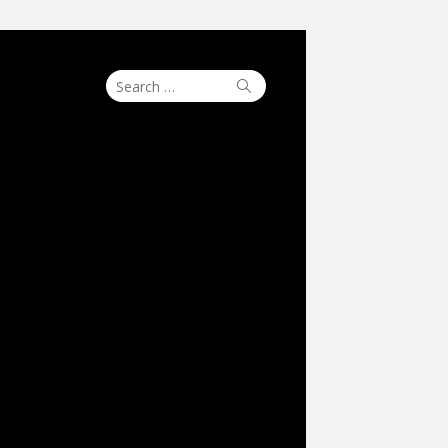
Search
Search
for: