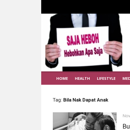
HOME
HEALTH
LIFESTYLE
MED
Tag:
Bila Nak Dapat Anak
Pos
Nov
on
Bu