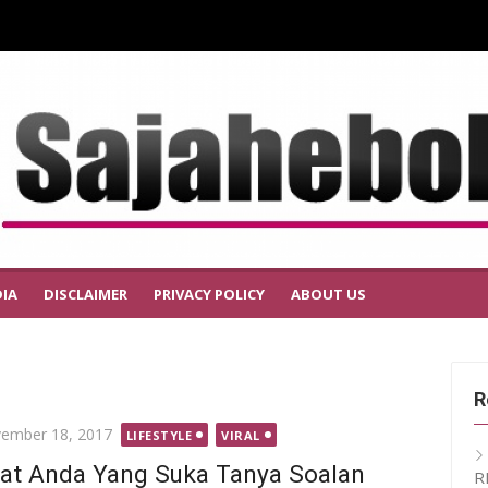
IA
DISCLAIMER
PRIVACY POLICY
ABOUT US
R
ted
ember 18, 2017
LIFESTYLE
VIRAL
at Anda Yang Suka Tanya Soalan
R