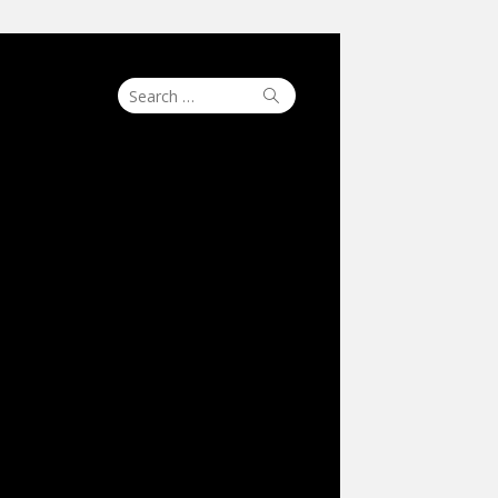
Search
Search
for: