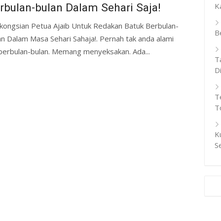
rbulan-bulan Dalam Sehari Saja!
K
kongsian Petua Ajaib Untuk Redakan Batuk Berbulan-
B
an Dalam Masa Sehari Sahaja!. Pernah tak anda alami
berbulan-bulan. Memang menyeksakan. Ada...
T
D
T
T
K
S