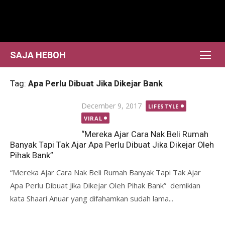
Skip
to
content
SAJA HEBOH
Tag:
Apa Perlu Dibuat Jika Dikejar Bank
Posted
December 9, 2017
LIFESTYLE
on
VIRAL
“Mereka Ajar Cara Nak Beli Rumah
Banyak Tapi Tak Ajar Apa Perlu Dibuat Jika Dikejar Oleh
Pihak Bank”
“Mereka Ajar Cara Nak Beli Rumah Banyak Tapi Tak Ajar
Apa Perlu Dibuat Jika Dikejar Oleh Pihak Bank” demikian
kata Shaari Anuar yang difahamkan sudah lama...