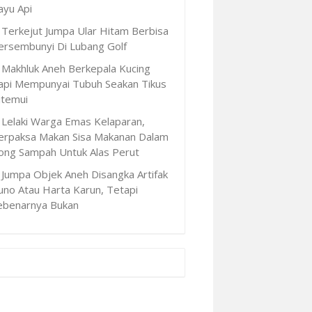
ayu Api
Terkejut Jumpa Ular Hitam Berbisa
ersembunyi Di Lubang Golf
Makhluk Aneh Berkepala Kucing
api Mempunyai Tubuh Seakan Tikus
itemui
Lelaki Warga Emas Kelaparan,
erpaksa Makan Sisa Makanan Dalam
ong Sampah Untuk Alas Perut
Jumpa Objek Aneh Disangka Artifak
uno Atau Harta Karun, Tetapi
ebenarnya Bukan