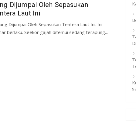
ng Dijumpai Oleh Sepasukan
K
ntera Laut Ini
B
ang Dijumpai Oleh Sepasukan Tentera Laut Ini. Ini
r berlaku. Seekor gajah ditemui sedang terapung...
T
D
T
T
K
S