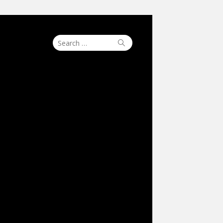
Search
Search
for: