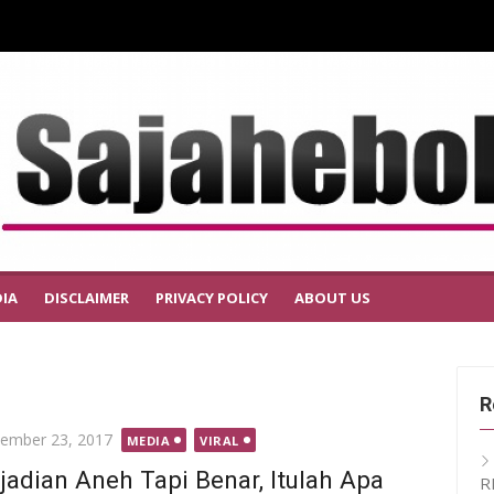
IA
DISCLAIMER
PRIVACY POLICY
ABOUT US
R
ted
ember 23, 2017
MEDIA
VIRAL
jadian Aneh Tapi Benar, Itulah Apa
R