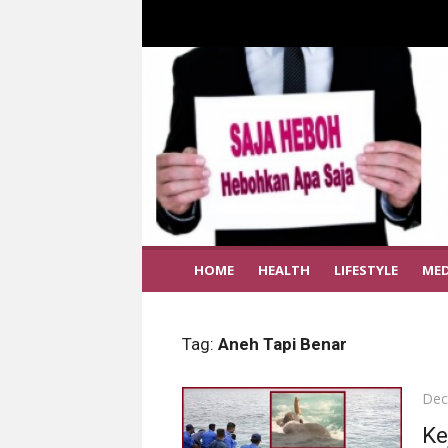
HOME
HEALTH
LIFESTYLE
MED
Tag:
Aneh Tapi Benar
Pos
Dec
on
Ke