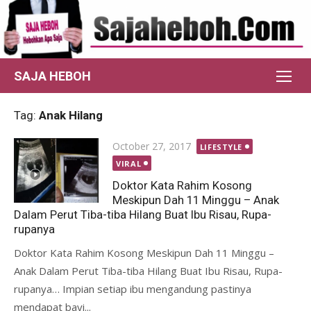
Skip
to
content
SAJA HEBOH
Tag:
Anak Hilang
Posted
October 27, 2017
LIFESTYLE
on
VIRAL
Doktor Kata Rahim Kosong
Meskipun Dah 11 Minggu – Anak
Dalam Perut Tiba-tiba Hilang Buat Ibu Risau, Rupa-
rupanya
Doktor Kata Rahim Kosong Meskipun Dah 11 Minggu –
Anak Dalam Perut Tiba-tiba Hilang Buat Ibu Risau, Rupa-
rupanya… Impian setiap ibu mengandung pastinya
mendapat bayi...