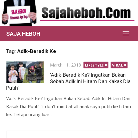
Skip
to
content
SAJA HEBOH
Tag:
Adik-Beradik Ke
Posted
March 11, 2018
LIFESTYLE
VIRAL
on
‘Adik-Beradik Ke? Ingatkan Bukan
Sebab Adik Ini Hitam Dan Kakak Dia
Putih’
‘Adik-Beradik Ke? Ingatkan Bukan Sebab Adik Ini Hitam Dan
Kakak Dia Putih’ “I don’t mind at all anak saya putih ke hitam
ke. Tetapi orang luar...