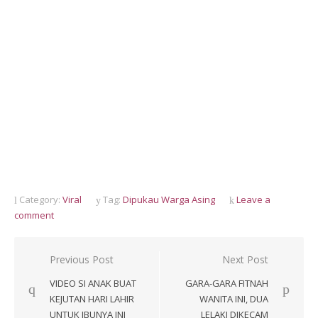
Category:
Viral
Tag:
Dipukau Warga Asing
Leave a
comment
Post
Previous Post
Next Post
navigation
VIDEO SI ANAK BUAT
GARA-GARA FITNAH
KEJUTAN HARI LAHIR
WANITA INI, DUA
UNTUK IBUNYA INI
LELAKI DIKECAM