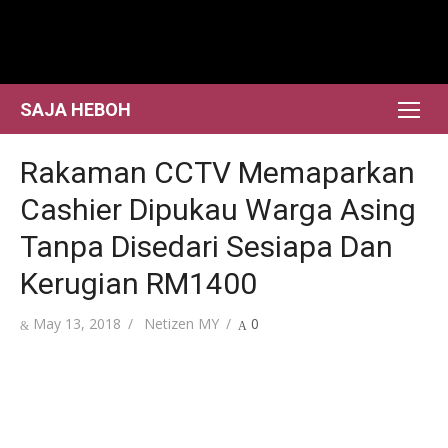
Skip
to
content
SAJA HEBOH
Rakaman CCTV Memaparkan
Cashier Dipukau Warga Asing
Tanpa Disedari Sesiapa Dan
Kerugian RM1400
Posted
Author
May 13, 2018
Netizen MY
0
on