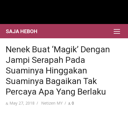
Skip
to
content
SAJA HEBOH
Nenek Buat ‘Magik’ Dengan
Jampi Serapah Pada
Suaminya Hinggakan
Suaminya Bagaikan Tak
Percaya Apa Yang Berlaku
Posted
Author
May 27, 2018
Netizen MY
0
on