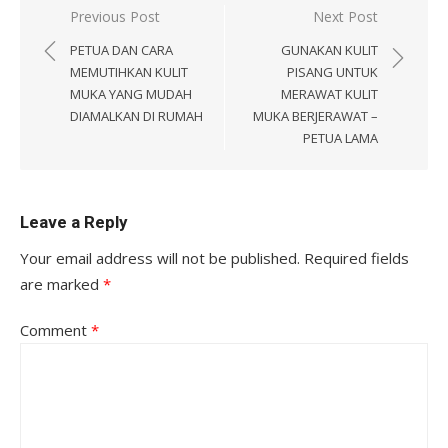
Post
Previous Post
Next Post
navigation
PETUA DAN CARA
GUNAKAN KULIT
MEMUTIHKAN KULIT
PISANG UNTUK
MUKA YANG MUDAH
MERAWAT KULIT
DIAMALKAN DI RUMAH
MUKA BERJERAWAT –
PETUA LAMA
Leave a Reply
Your email address will not be published.
Required fields
are marked
*
Comment
*