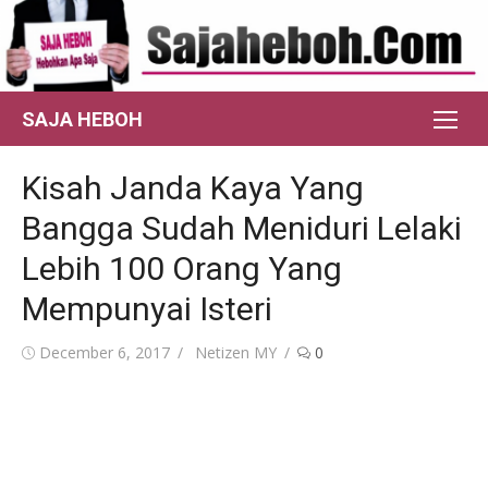
Skip
to
content
SAJA HEBOH
Kisah Janda Kaya Yang
Bangga Sudah Meniduri Lelaki
Lebih 100 Orang Yang
Mempunyai Isteri
Posted
Author
December 6, 2017
Netizen MY
0
on